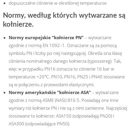
dopuszczalne ciśnienie w określonej temperaturze.
Normy, według których wytwarzane są
kołnierze.
Normy europejskie “kołnierze PN”
– wytwarzane
zgodnie z normą EN 1092–1. Oznaczane są za pomocą
symbolu PN i liczby po niej następującej. Określa ona klasę
ciśnienia nominalnego danego kołnierza (typoszereg). Tak,
więc w przypadku PN16 oznacza to ciśnienie 16 bar w
temperaturze +20°C. PN10, PN16, PN25 i PN40 stosowane
są w połączeniu z przewodami elastycznymi.
Normy amerykańskie “kołnierze ASA”
– wytwarzane
zgodnie z normą ASME (NASI) B16.5. Posiadają one inne
wymiary niż kołnierze PN i nie są z nimi zamienne. Najczęściej
stosowane to kołnierze: ASA150 (odpowiadają PN20) i
ASA300 (odpowiadające PN50).