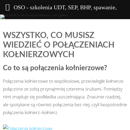
OSO - szkolenia UDT, SEP, BHP, spawanie,
wysokościowe
WSZYSTKO, CO MUSISZ
WIEDZIEĆ O POŁĄCZENIACH
KOŁNIERZOWYCH
Co to są połączenia kołnierzowe?
Połączenia kołnierzowe to współosiowe, przeciwległe kołnierze
połączone ze sobą przynajmniej czterema śrubami. Pomiędzy
nimi znajduje się podkładka uszczelniająca. Znacznie rzadziej,
ale spotykane są również połączenia bez niej, czyli bezpośrednie
połączenia kołnierz–kołnierz.