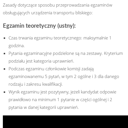
Zasady dotyczące sposobu przeprowadzania egzaminów
obsługujących urządzenia transportu bliskiego:
Egzamin teoretyczny (ustny):
Czas trwania egzaminu teoretycznego: maksymalnie 1
godzina.
Pytania egzaminacyjne podzielone są na zestawy. Kryterium
podziału jest kategoria uprawnień.
Podczas egzaminu członkowie komisji zadają
egzaminowanemu 5 pytań, w tym 2 ogólne i 3 dla danego
rodzaju i zakresu kwalifikacji.
Wynik egzaminu jest pozytywny, jeżeli kandydat odpowie
prawidłowo na minimum 1 pytanie w części ogólnej i 2
pytania w danej kategorii uprawnień.