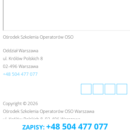
Ośrodek Szkolenia Operatorów OSO
Oddział Warszawa
ul. Królów Polskich 8
02-496 Warszawa
+48 504 477 077
Copyright © 2026
Ośrodek Szkolenia Operatorów OSO Warszawa
ul. Królów Polskich 8, 02-496 Warszawa
+48 504 477 077
ZAPISY:
+48 504 477 077
Zapisy: