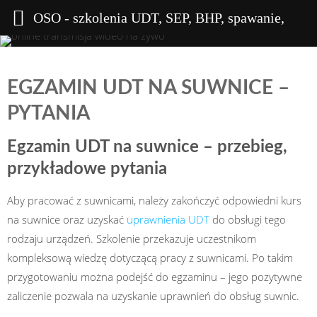
OSO - szkolenia UDT, SEP, BHP, spawanie,
wysokościowe
EGZAMIN UDT NA SUWNICE –
PYTANIA
Egzamin UDT na suwnice – przebieg,
przykładowe pytania
Aby pracować z suwnicami, należy zakończyć odpowiedni kurs
na suwnice oraz uzyskać
uprawnienia UDT
do obsługi tego
rodzaju urządzeń. Szkolenie przekazuje uczestnikom
kompleksową wiedzę dotyczącą pracy z suwnicami. Po takim
przygotowaniu można podejść do egzaminu – jego pozytywne
zaliczenie pozwala na uzyskanie uprawnień do obsług suwnic.