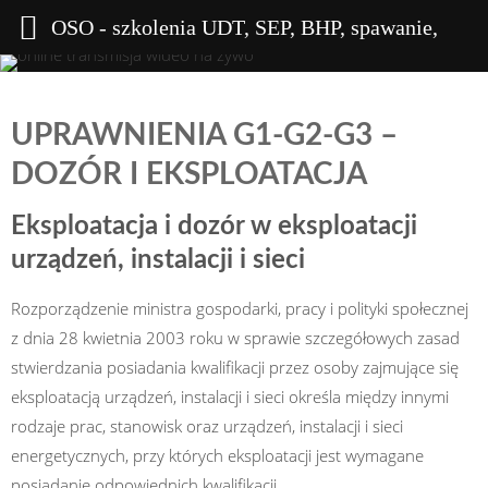
OSO - szkolenia UDT, SEP, BHP, spawanie,
wysokościowe
UPRAWNIENIA G1-G2-G3 –
DOZÓR I EKSPLOATACJA
Eksploatacja i dozór w eksploatacji
urządzeń, instalacji i sieci
Rozporządzenie ministra gospodarki, pracy i polityki społecznej
z dnia 28 kwietnia 2003 roku w sprawie szczegółowych zasad
stwierdzania posiadania kwalifikacji przez osoby zajmujące się
eksploatacją urządzeń, instalacji i sieci określa między innymi
rodzaje prac, stanowisk oraz urządzeń, instalacji i sieci
energetycznych, przy których eksploatacji jest wymagane
posiadanie odpowiednich kwalifikacji.